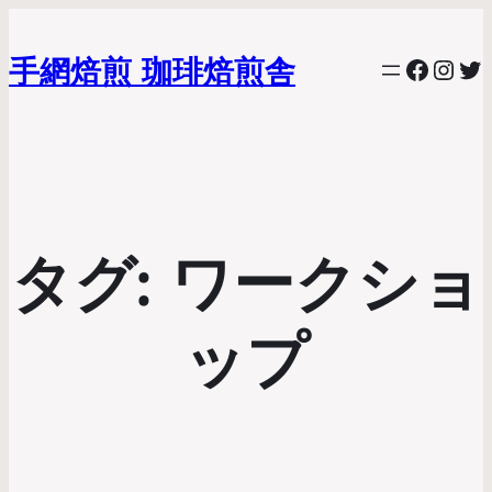
手網焙煎 珈琲焙煎舎
Faceb
Inst
Tw
タグ:
ワークショ
ップ