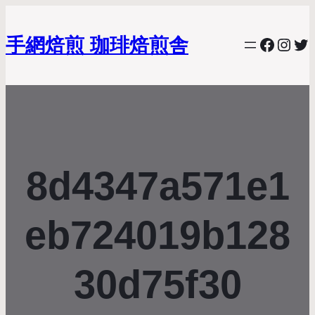
手網焙煎 珈琲焙煎舎
Facebo
Inst
Twi
8d4347a571e1
eb724019b128
30d75f30