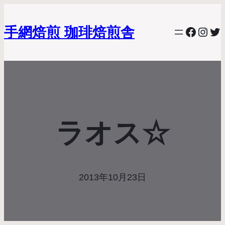
手網焙煎 珈琲焙煎舎
Facebo
Inst
Twi
ラオス☆
2013年10月23日