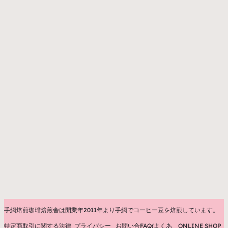
手網焙煎珈琲焙煎舎は開業年2011年より手網でコーヒー豆を焙煎しています。
特定商取引に関する法律
プライバシー
お問い合
FAQ(よくあ
ONLINE SHOP