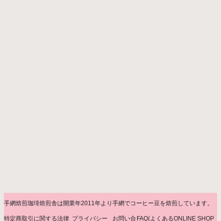
手網焙煎珈琲焙煎舎は開業年2011年より手網でコーヒー豆を焙煎しています。
特定商取引に関する法律
プライバシー
お問い合
FAQ(よくある
ONLINE SHOP