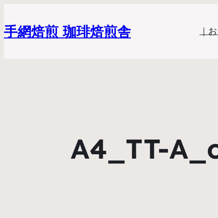
手網焙煎 珈琲焙煎舎
｜お
A4_TT-A_o