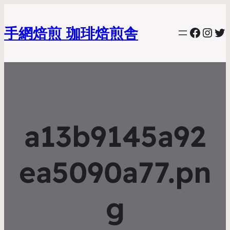
手網焙煎 珈琲焙煎舎
Faceb
Inst
Tw
a13b9145a92
ea5090a77.pn
g