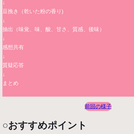
↓
豆挽き（乾いた粉の香り)
↓
抽出（味覚、味、酸、甘さ、質感、後味）
↓
感想共有
↓
質疑応答
↓
まとめ
前回の様子
○おすすめポイント