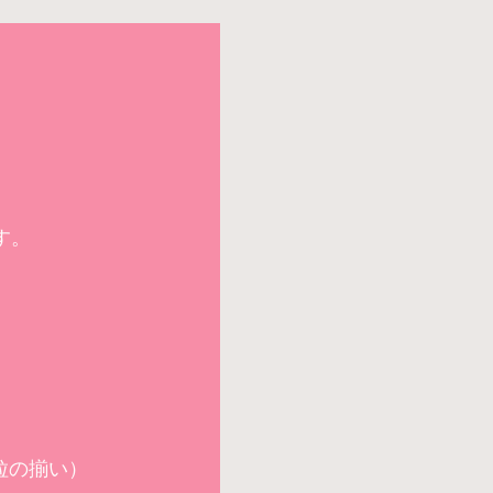
す。
粒の揃い）