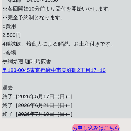
・第2部 14:00～15:30
※各回開始10分前より受付を開始いたします。
※完全予約制となります。
○費用
2,500円
4種試飲、焙煎人による解説、お土産付きです。
○会場
手網焙煎 珈琲焙煎舎
〒183-0045東京都府中市美好町2丁目17−10
過去
終了
［2026年5月17日（日）
］
終了［
2026年6月21日（日）
］
終了［
2026年7月19日（日）
］
お申し込みはこちら