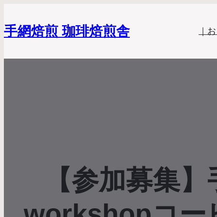
手網焙煎 珈琲焙煎舎
｜お
【参加募集】
workshop