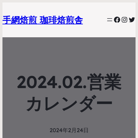
手網焙煎 珈琲焙煎舎
Faceb
Inst
Tw
2024.02.営業
カレンダー
2024年2月24日