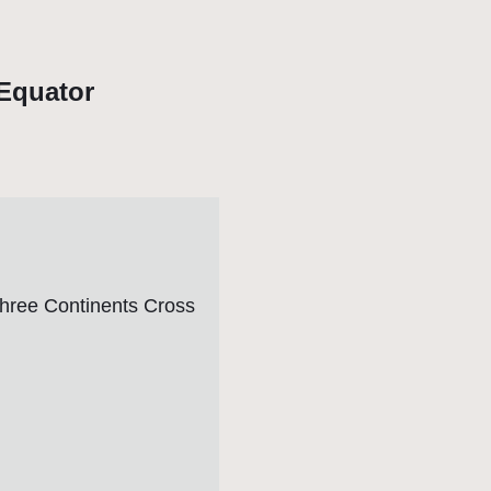
 Equator
ntinents Cross
」