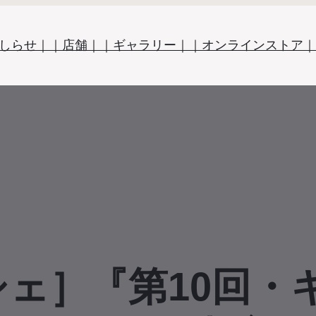
しらせ｜
｜店舗｜
｜ギャラリー｜
｜オンラインストア｜
ェ］『第10回・