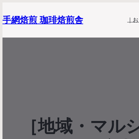
手網焙煎 珈琲焙煎舎
｜お
［地域・マルシ