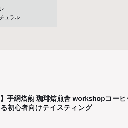
レ
チュラル
】手網焙煎 珈琲焙煎舎 workshopコー
する初心者向けテイスティング