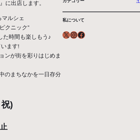
カテゴリー
ェ』に出店します。
るマルシェ
私について
ピクニック”
X
Instagram
Facebook
した時間も楽しもう♪
います!
ョンが街を彩りはじめま
中のまちなかを一日存分
・祝)
中止