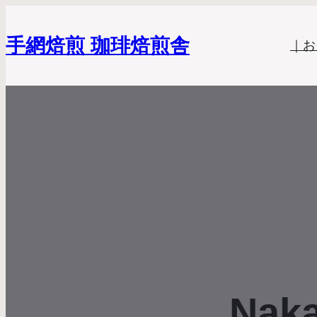
手網焙煎 珈琲焙煎舎
｜お
Naka