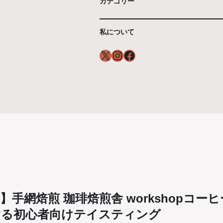
カテゴリー
私について
X
Instagram
Facebook
】手網焙煎 珈琲焙煎舎 workshopコー
する初心者向けテイスティング