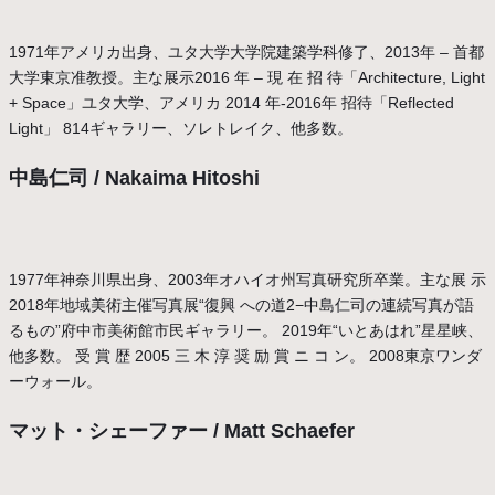
1971年アメリカ出身、ユタ大学大学院建築学科修了、2013年 – 首都
大学東京准教授。主な展示2016 年 – 現 在 招 待「Architecture, Light
+ Space」ユタ大学、アメリカ 2014 年-2016年 招待「Reflected
Light」 814ギャラリー、ソレトレイク、他多数。
中島仁司 / Nakaima Hitoshi
1977年神奈川県出身、2003年オハイオ州写真研究所卒業。主な展 示
2018年地域美術主催写真展“復興 への道2−中島仁司の連続写真が語
るもの”府中市美術館市民ギャラリー。 2019年“いとあはれ”星星峡、
他多数。 受 賞 歴 2005 三 木 淳 奨 励 賞 ニ コ ン。 2008東京ワンダ
ーウォール。
マット・シェーファー / Matt Schaefer