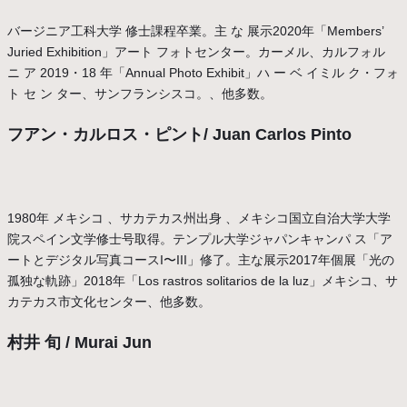
バージニア工科大学 修士課程卒業。主 な 展示2020年「Members’
Juried Exhibition」アート フォトセンター。カーメル、カルフォル
ニ ア 2019・18 年「Annual Photo Exhibit」ハ ー ベ イミル ク・フォ
ト セ ン ター、サンフランシスコ。、他多数。
フアン・カルロス・ピント/ Juan Carlos Pinto
1980年 メキシコ 、サカテカス州出身 、メキシコ国立自治大学大学
院スペイン文学修士号取得。テンプル大学ジャパンキャンパ ス「ア
ートとデジタル写真コースI〜III」修了。主な展示2017年個展「光の
孤独な軌跡」2018年「Los rastros solitarios de la luz」メキシコ、サ
カテカス市文化センター、他多数。
村井 旬 / Murai Jun