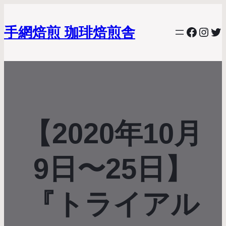
手網焙煎 珈琲焙煎舎
Facebo
Inst
Twi
【2020年10月
9日〜25日】
『トライアル