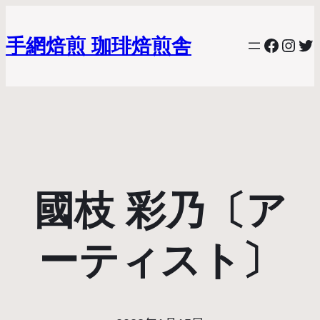
手網焙煎 珈琲焙煎舎
Facebo
Inst
Twi
國枝 彩乃〔ア
ーティスト〕