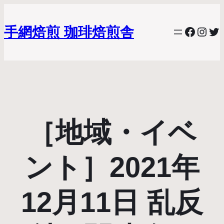
手網焙煎 珈琲焙煎舎
Facebo
Inst
Twi
［地域・イベ
ント］2021年
12月11日 乱反