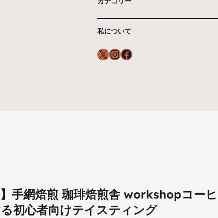
カテゴリー
私について
X
Instagram
Facebook
】手網焙煎 珈琲焙煎舎 workshopコー
する初心者向けテイスティング