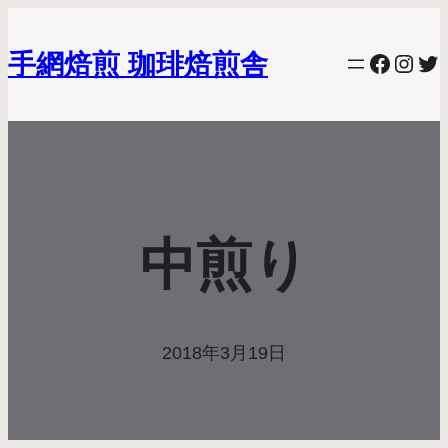
手網焙煎 珈琲焙煎舎
Facebo
Inst
Twi
中煎り
2018年3月19日